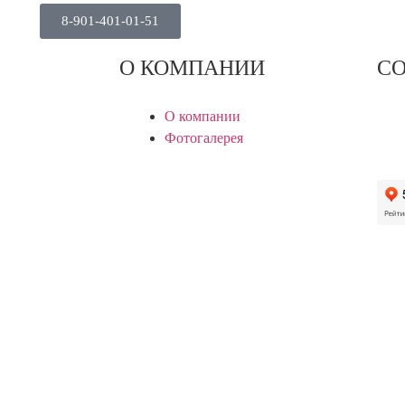
8-901-401‑01‑51‬
О КОМПАНИИ
СО
О компании
Фотогалерея