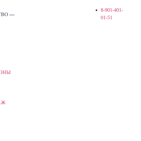
8-901-401-
ТВО
—
01-51
КОНЫ
АЖ