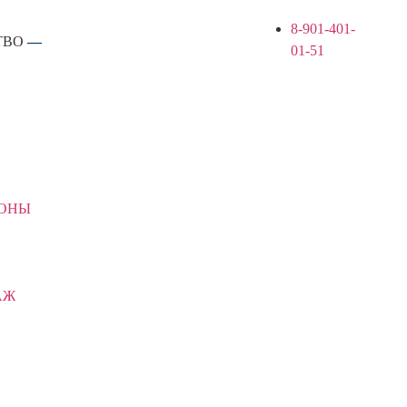
8-901-401-
ТВО
—
01-51
КОНЫ
АЖ