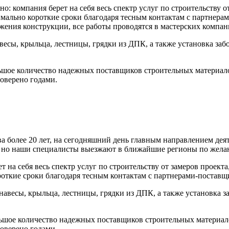
 компания берет на себя весь спектр услуг по строительству от 
имально короткие сроки благодаря тесным контактам с партнер
ужения конструкции, все работы проводятся в мастерских компан
весы, крыльца, лестницы, грядки из ДПК, а также установка заб
шое количество надежных поставщиков строительных материалов
роверено годами.
 более 20 лет, на сегодняшний день главным направлением дея
, но наши специалисты выезжают в ближайшие регионы по жела
 на себя весь спектр услуг по строительству от замеров проекта
роткие сроки благодаря тесным контактам с партнерами-постав
 навесы, крыльца, лестницы, грядки из ДПК, а также установка з
шое количество надежных поставщиков строительных материалов
роверено годами.