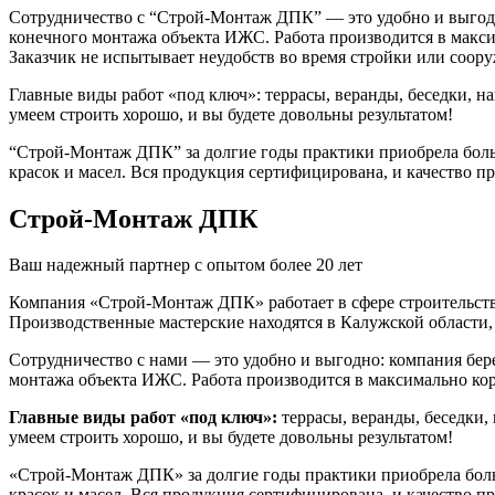
Сотрудничество с “Строй-Монтаж ДПК” — это удобно и выгодно:
конечного монтажа объекта ИЖС. Работа производится в макс
Заказчик не испытывает неудобств во время стройки или соор
Главные виды работ «под ключ»: террасы, веранды, беседки, на
умеем строить хорошо, и вы будете довольны результатом!
“Строй-Монтаж ДПК” за долгие годы практики приобрела боль
красок и масел. Вся продукция сертифицирована, и качество п
Строй-Монтаж ДПК
Ваш надежный партнер с опытом более 20 лет
Компания «Строй-Монтаж ДПК» работает в сфере строительства
Производственные мастерские находятся в Калужской области
Сотрудничество с нами — это удобно и выгодно: компания берет
монтажа объекта ИЖС. Работа производится в максимально ко
Главные виды работ «под ключ»:
террасы, веранды, беседки,
умеем строить хорошо, и вы будете довольны результатом!
«Строй-Монтаж ДПК» за долгие годы практики приобрела боль
красок и масел. Вся продукция сертифицирована, и качество п