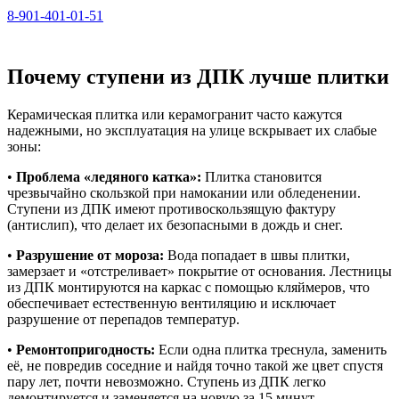
8-901-401‑01‑51‬
Почему ступени из ДПК лучше плитки
Керамическая плитка или керамогранит часто кажутся
надежными, но эксплуатация на улице вскрывает их слабые
зоны:
•
Проблема «ледяного катка»:
Плитка становится
чрезвычайно скользкой при намокании или обледенении.
Ступени из ДПК имеют противоскользящую фактуру
(антислип), что делает их безопасными в дождь и снег.
•
Разрушение от мороза:
Вода попадает в швы плитки,
замерзает и «отстреливает» покрытие от основания. Лестницы
из ДПК монтируются на каркас с помощью кляймеров, что
обеспечивает естественную вентиляцию и исключает
разрушение от перепадов температур.
•
Ремонтопригодность:
Если одна плитка треснула, заменить
её, не повредив соседние и найдя точно такой же цвет спустя
пару лет, почти невозможно. Ступень из ДПК легко
демонтируется и заменяется на новую за 15 минут.