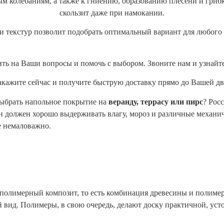
 колебаниям, а также к гниению, образованию плесени и грибко
скользит даже при намокании.
 текстур позволит подобрать оптимальный вариант для любого 
ить на Ваши вопросы и помочь с выбором. Звоните нам и узнай
акажите сейчас и получите быструю доставку прямо до Вашей дв
выбрать напольное покрытие на
веранду, террасу или пирс
? Рос
н должен хорошо выдерживать влагу, мороз и различные механи
е немаловажно.
олимерный композит, то есть комбинация древесины и полимер
й вид. Полимеры, в свою очередь, делают доску практичной, ус